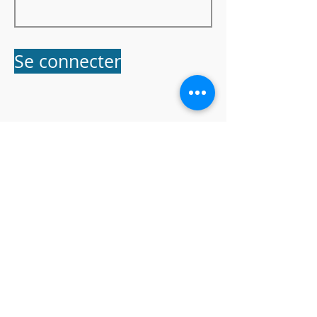
Se connecter
École d'immersion française de Washington
4211 W Lake Sammamish Pkwy SE, Bellevue WA
98008
Téléphone :
(425) 653-3970
Horaires prolongés : 7h45 - 17h30
Horaires réguliers de l'école : 8h00 - 15h30
Informations générales :
info@fisw.org