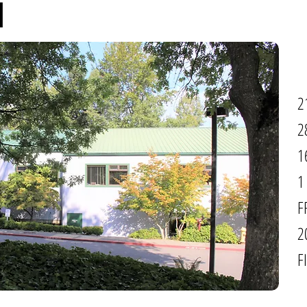
l
2
2
1
1
F
2
F