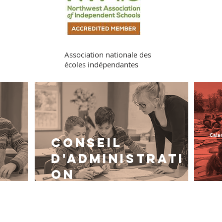
Association nationale des
écoles indépendantes
Cale
Conseil
e
d'administrati
on