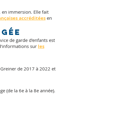
 en immersion. Elle fait
ançaises accréditées
en
ngée
vice de garde d'enfants est
d'informations sur
les
 Greiner de 2017 à 2022 et
e (de la 6e à la 8e année).